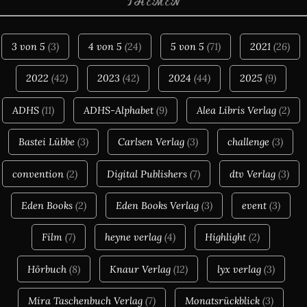
THEMEN
3 von 5
(3)
4 von 5
(24)
5 von 5
(71)
2021
(26)
2022
(42)
2023
(42)
2024
(44)
2025
(9)
ADHS
(11)
ADHS-Alphabet
(9)
Alea Libris Verlag
(2)
Bastei Lübbe
(3)
Carlsen Verlag
(3)
challenge
(3)
convention
(2)
Digital Publishers
(7)
dtv Verlag
(3)
Eden Books
(2)
Eden Books Verlag
(3)
event
(3)
Film
(7)
heyne verlag
(4)
Highlight
(2)
Hörbuch
(8)
Knaur Verlag
(12)
lyx verlag
(3)
Mira Taschenbuch Verlag
(7)
Monatsrückblick
(3)