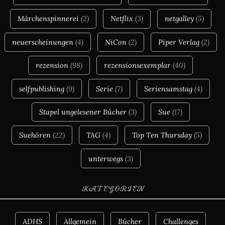
Märchenspinnerei
(2)
Netflix
(3)
netgalley
(5)
neuerscheinungen
(4)
NiCon
(2)
Piper Verlag
(2)
rezension
(98)
rezensionsexemplar
(40)
selfpublishing
(9)
Serie
(7)
Seriensamstag
(4)
Stapel ungelesener Bücher
(3)
Sue
(17)
Suehören
(22)
TAG
(4)
Top Ten Thursday
(5)
unterwegs
(3)
KATEGORIEN
ADHS
Allgemein
Bücher
Challenges