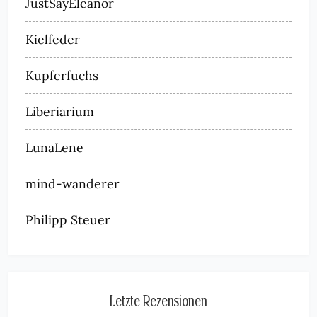
JustSayEleanor
Kielfeder
Kupferfuchs
Liberiarium
LunaLene
mind-wanderer
Philipp Steuer
Letzte Rezensionen