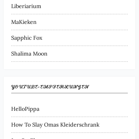
Liberiarium
MaKieken
Sapphic Fox
Shalima Moon
YOUTUBE-EMPFEHLUNGEN
HelloPippa
How To Slay Omas Kleiderschrank