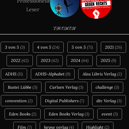
THEMEN
3 von 5
(3)
4 von 5
(24)
5 von 5
(71)
2021
(26)
2022
(42)
2023
(42)
2024
(44)
2025
(9)
ADHS
(11)
ADHS-Alphabet
(9)
Alea Libris Verlag
(2)
Bastei Lübbe
(3)
Carlsen Verlag
(3)
challenge
(3)
convention
(2)
Digital Publishers
(7)
dtv Verlag
(3)
Eden Books
(2)
Eden Books Verlag
(3)
event
(3)
Film
(7)
heyne verlag
(4)
Highlight
(2)