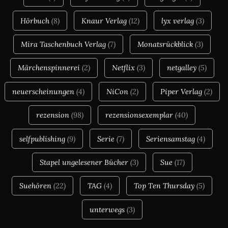
Hörbuch
(8)
Knaur Verlag
(12)
lyx verlag
(3)
Mira Taschenbuch Verlag
(7)
Monatsrückblick
(3)
Märchenspinnerei
(2)
Netflix
(3)
netgalley
(5)
neuerscheinungen
(4)
NiCon
(2)
Piper Verlag
(2)
rezension
(98)
rezensionsexemplar
(40)
selfpublishing
(9)
Serie
(7)
Seriensamstag
(4)
Stapel ungelesener Bücher
(3)
Sue
(17)
Suehören
(22)
TAG
(4)
Top Ten Thursday
(5)
unterwegs
(3)