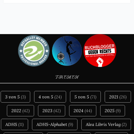
THEMEN
3 von 5
(3)
4 von 5
(24)
5 von 5
(71)
2021
(26)
2022
(42)
2023
(42)
2024
(44)
2025
(9)
ADHS
(11)
ADHS-Alphabet
(9)
Alea Libris Verlag
(2)