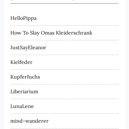
HelloPippa
How To Slay Omas Kleiderschrank
JustSayEleanor
Kielfeder
Kupferfuchs
Liberiarium
LunaLene
mind-wanderer