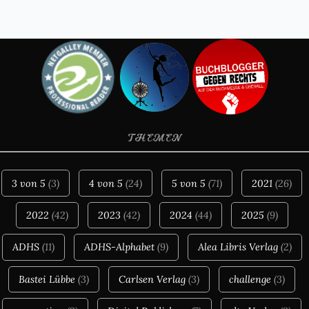
THEMEN
3 von 5
(3)
4 von 5
(24)
5 von 5
(71)
2021
(26)
2022
(42)
2023
(42)
2024
(44)
2025
(9)
ADHS
(11)
ADHS-Alphabet
(9)
Alea Libris Verlag
(2)
Bastei Lübbe
(3)
Carlsen Verlag
(3)
challenge
(3)