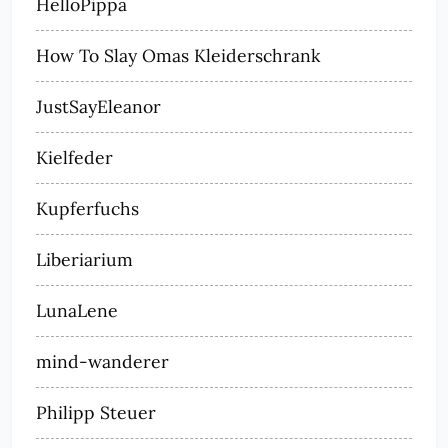
HelloPippa
How To Slay Omas Kleiderschrank
JustSayEleanor
Kielfeder
Kupferfuchs
Liberiarium
LunaLene
mind-wanderer
Philipp Steuer