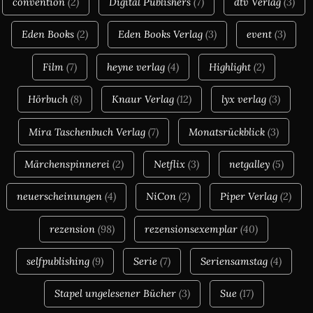
convention
(2)
Digital Publishers
(7)
dtv Verlag
(3)
Eden Books
(2)
Eden Books Verlag
(3)
event
(3)
Film
(7)
heyne verlag
(4)
Highlight
(2)
Hörbuch
(8)
Knaur Verlag
(12)
lyx verlag
(3)
Mira Taschenbuch Verlag
(7)
Monatsrückblick
(3)
Märchenspinnerei
(2)
Netflix
(3)
netgalley
(5)
neuerscheinungen
(4)
NiCon
(2)
Piper Verlag
(2)
rezension
(98)
rezensionsexemplar
(40)
selfpublishing
(9)
Serie
(7)
Seriensamstag
(4)
Stapel ungelesener Bücher
(3)
Sue
(17)