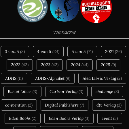
THEMEN
3 von 5
(3)
4 von 5
(24)
5 von 5
(71)
2021
(26)
2022
(42)
2023
(42)
2024
(44)
2025
(9)
ADHS
(11)
ADHS-Alphabet
(9)
Alea Libris Verlag
(2)
Bastei Lübbe
(3)
Carlsen Verlag
(3)
challenge
(3)
convention
(2)
Digital Publishers
(7)
dtv Verlag
(3)
Eden Books
(2)
Eden Books Verlag
(3)
event
(3)