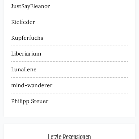
JustSayEleanor
Kielfeder
Kupferfuchs
Liberiarium
LunaLene
mind-wanderer
Philipp Steuer
Letzte Rezensionen