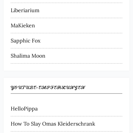
Liberiarium
MaKieken
Sapphic Fox
Shalima Moon
YOUTUBE-EMPFEHLUNGEN
HelloPippa
How To Slay Omas Kleiderschrank