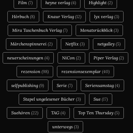
Film
(7)
heyne verlag
(4)
Highlight
(2)
Hörbuch
(8)
Knaur Verlag
(12)
lyx verlag
(3)
Mira Taschenbuch Verlag
(7)
Monatsrückblick
(3)
Märchenspinnerei
(2)
Netflix
(3)
netgalley
(5)
neuerscheinungen
(4)
NiCon
(2)
Piper Verlag
(2)
rezension
(98)
rezensionsexemplar
(40)
selfpublishing
(9)
Serie
(7)
Seriensamstag
(4)
Stapel ungelesener Bücher
(3)
Sue
(17)
Suehören
(22)
TAG
(4)
Top Ten Thursday
(5)
unterwegs
(3)