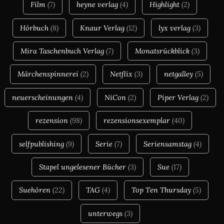
Film
(7)
heyne verlag
(4)
Highlight
(2)
Hörbuch
(8)
Knaur Verlag
(12)
lyx verlag
(3)
Mira Taschenbuch Verlag
(7)
Monatsrückblick
(3)
Märchenspinnerei
(2)
Netflix
(3)
netgalley
(5)
neuerscheinungen
(4)
NiCon
(2)
Piper Verlag
(2)
rezension
(98)
rezensionsexemplar
(40)
selfpublishing
(9)
Serie
(7)
Seriensamstag
(4)
Stapel ungelesener Bücher
(3)
Sue
(17)
Suehören
(22)
TAG
(4)
Top Ten Thursday
(5)
unterwegs
(3)