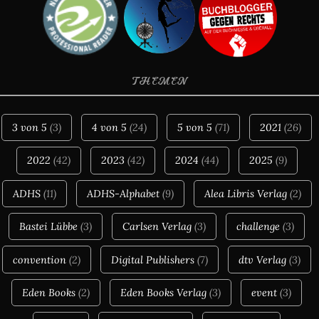
THEMEN
3 von 5
(3)
4 von 5
(24)
5 von 5
(71)
2021
(26)
2022
(42)
2023
(42)
2024
(44)
2025
(9)
ADHS
(11)
ADHS-Alphabet
(9)
Alea Libris Verlag
(2)
Bastei Lübbe
(3)
Carlsen Verlag
(3)
challenge
(3)
convention
(2)
Digital Publishers
(7)
dtv Verlag
(3)
Eden Books
(2)
Eden Books Verlag
(3)
event
(3)