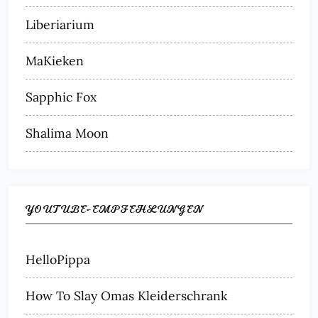
Liberiarium
MaKieken
Sapphic Fox
Shalima Moon
YOUTUBE-EMPFEHLUNGEN
HelloPippa
How To Slay Omas Kleiderschrank