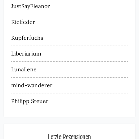
JustSayEleanor
Kielfeder
Kupferfuchs
Liberiarium
LunaLene
mind-wanderer
Philipp Steuer
Letzte Rezensionen