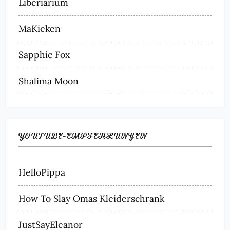
Liberiarium
MaKieken
Sapphic Fox
Shalima Moon
YOUTUBE-EMPFEHLUNGEN
HelloPippa
How To Slay Omas Kleiderschrank
JustSayEleanor