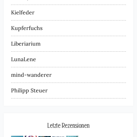
Kielfeder
Kupferfuchs
Liberiarium
LunaLene
mind-wanderer
Philipp Steuer
Letzte Rezensionen