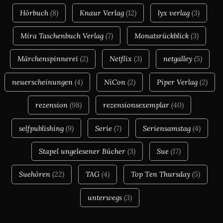
Hörbuch
(8)
Knaur Verlag
(12)
lyx verlag
(3)
Mira Taschenbuch Verlag
(7)
Monatsrückblick
(3)
Märchenspinnerei
(2)
Netflix
(3)
netgalley
(5)
neuerscheinungen
(4)
NiCon
(2)
Piper Verlag
(2)
rezension
(98)
rezensionsexemplar
(40)
selfpublishing
(9)
Serie
(7)
Seriensamstag
(4)
Stapel ungelesener Bücher
(3)
Sue
(17)
Suehören
(22)
TAG
(4)
Top Ten Thursday
(5)
unterwegs
(3)