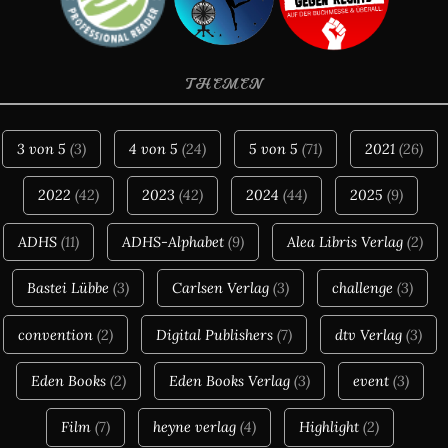
THEMEN
3 von 5
(3)
4 von 5
(24)
5 von 5
(71)
2021
(26)
2022
(42)
2023
(42)
2024
(44)
2025
(9)
ADHS
(11)
ADHS-Alphabet
(9)
Alea Libris Verlag
(2)
Bastei Lübbe
(3)
Carlsen Verlag
(3)
challenge
(3)
convention
(2)
Digital Publishers
(7)
dtv Verlag
(3)
Eden Books
(2)
Eden Books Verlag
(3)
event
(3)
Film
(7)
heyne verlag
(4)
Highlight
(2)