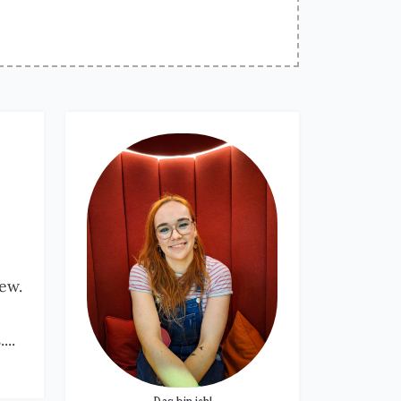
ew.
...