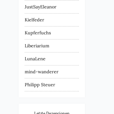
JustSayEleanor
Kielfeder
Kupferfuchs
Liberiarium
LunaLene
mind-wanderer
Philipp Steuer
Letzte Rezensionen