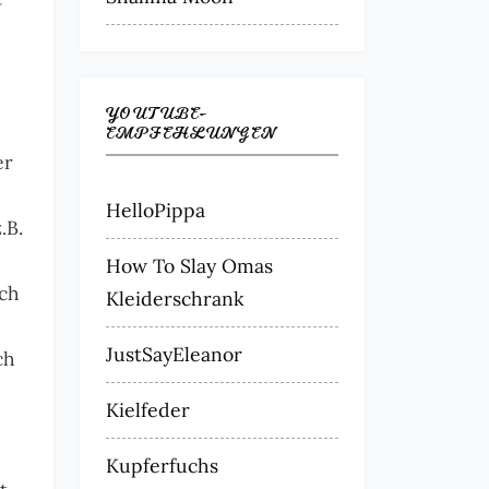
YOUTUBE-
EMPFEHLUNGEN
er
HelloPippa
.B.
How To Slay Omas
ich
Kleiderschrank
JustSayEleanor
ch
Kielfeder
Kupferfuchs