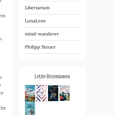
t
Liberiarium
ein
LunaLene
mind-wanderer
h
Philipp Steuer
Letzte Rezensionen
h
e
te
cht