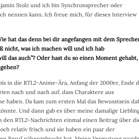
njamin Stolz und ich bin Synchronsprecher oder
ch nennen kann. Ich freue mich, für dieses Interview
 Wie hat das denn bei dir angefangen mit dem Spreche
iß nicht, was ich machen will und ich hab
ill das auch”? Oder hast du so einen Moment gehabt,
 gehen?
 bis in die RTL2-Anime-Ära, Anfang der 2000er, Ende 
rien nach und nach auf, dass Charaktere aus
me haben. Da kam zum ersten Mal das Bewusstsein da
 könnte. Und dann gab es über meine damalige Lieblin
n den RTL2-Nachrichten einmal einen Beitrag über di
och relativ frisch und sie haben ein paar der
den Beruf nähergebracht hat. Meine Vermutung wurd