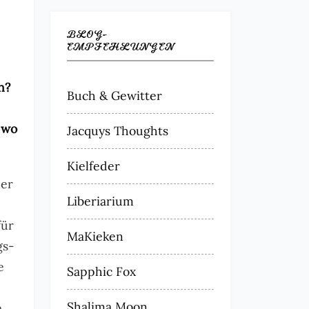
BLOG-
EMPFEHLUNGEN
n?
Buch & Gewitter
 wo
Jacquys Thoughts
Kielfeder
der
Liberiarium
für
MaKieken
gs-
e
Sapphic Fox
Shalima Moon
e