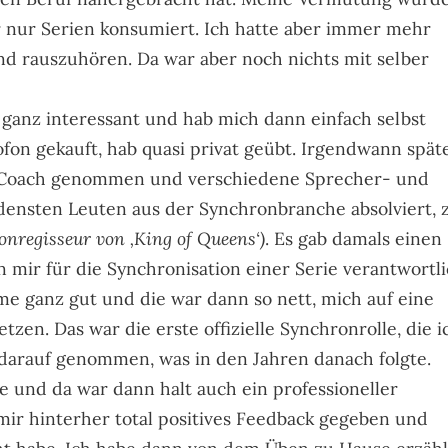
er nur Serien konsumiert. Ich hatte aber immer mehr
d rauszuhören. Da war aber noch nichts mit selber
 ganz interessant und hab mich dann einfach selbst
ofon gekauft, hab quasi privat geübt. Irgendwann spät
al Coach genommen und verschiedene Sprecher- und
ensten Leuten aus der Synchronbranche absolviert, z
nregisseur von ‚King of Queens‘)
. Es gab damals einen
 mir für die Synchronisation einer Serie verantwortl
e ganz gut und die war dann so nett, mich auf eine
tzen. Das war die erste offizielle Synchronrolle, die i
s darauf genommen, was in den Jahren danach folgte.
e und da war dann halt auch ein professioneller
mir hinterher total positives Feedback gegeben und