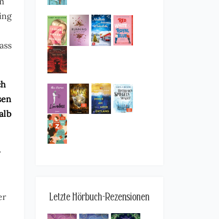
em
ing
ass
ch
sen
alb
r
Letzte Hörbuch-Rezensionen
er