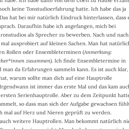
cht habe. Ich habe dann von dem Üben zu Hause erzähl
och keine Tonstudioerfahrung hatte. Ich habe das ja
 Das hat bei mir natürlich Eindruck hinterlassen, dass 
 sprach. Daraufhin habe ich angefangen, mich bei
ronstudios als Sprecher zu bewerben. Nach und nach
mal ausprobiert auf kleinen Sachen. Man hat natürlic
nen Rollen oder Ensembleterminen
(Anmerkung:
cher*innen zusammen)
. Ich finde Ensembletermine in
l man da Erfahrungen sammeln kann. Es ist auch klar,
at, warum sollte man dich auf eine Hauptrolle
. Irgendwann ist immer das erste Mal und das kam auc
r ersten Serienhauptrolle. Aber zu dem Zeitpunkt hatt
ammelt, so dass man sich der Aufgabe gewachsen fühl
ch mal auf Herz und Nieren geprüft zu werden.
n auch weitere Hauptrollen. Man bekommt natürlich ni