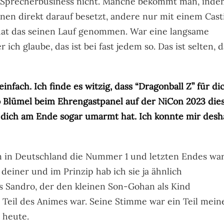
as Sprecherbusiness nicht. Manche bekommt man, ind
nen direkt darauf besetzt, andere nur mit einem Cast
hat das seinen Lauf genommen. War eine langsame
ch glaube, das ist bei fast jedem so. Das ist selten, d
t einfach. Ich finde es witzig, dass “Dragonball Z” für di
o Blümel beim Ehrengastpanel auf der NiCon 2023 die
 dich am Ende sogar umarmt hat. Ich konnte mir desh
en in Deutschland die Nummer 1 und letzten Endes wa
 deiner und im Prinzip hab ich sie ja ähnlich
s Sandro, der den kleinen Son-Gohan als Kind
n Teil des Animes war. Seine Stimme war ein Teil mein
s heute.