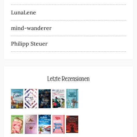
LunaLene
mind-wanderer
Philipp Steuer
Letzte Rezensionen