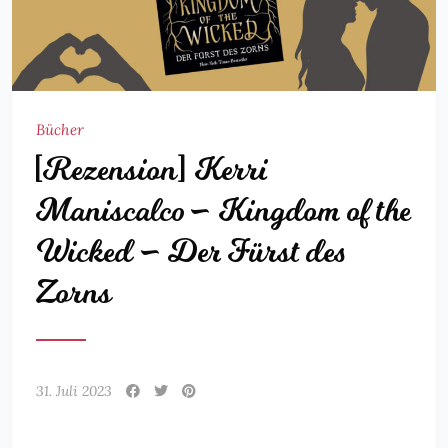
Bücher
[Rezension] Kerri
Maniscalco – Kingdom of the
Wicked – Der Fürst des
Zorns
31. Juli 2023