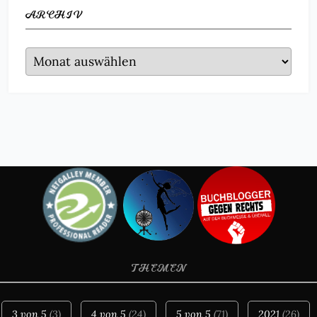
ARCHIV
Archiv
THEMEN
3 von 5
(3)
4 von 5
(24)
5 von 5
(71)
2021
(26)