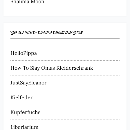
Shalima Moon
YOUTUBE-EMPFEHLUNGEN
HelloPippa
How To Slay Omas Kleiderschrank
JustSayEleanor
Kielfeder
Kupferfuchs
Liberiarium