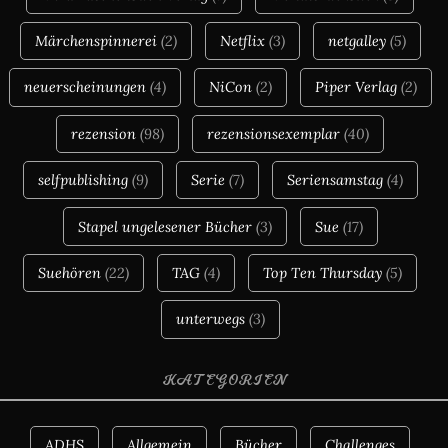
Märchenspinnerei
(2)
Netflix
(3)
netgalley
(5)
neuerscheinungen
(4)
NiCon
(2)
Piper Verlag
(2)
rezension
(98)
rezensionsexemplar
(40)
selfpublishing
(9)
Serie
(7)
Seriensamstag
(4)
Stapel ungelesener Bücher
(3)
Sue
(17)
Suehören
(22)
TAG
(4)
Top Ten Thursday
(5)
unterwegs
(3)
KATEGORIEN
ADHS
Allgemein
Bücher
Challenges