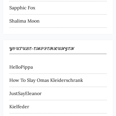
Sapphic Fox
Shalima Moon
YOUTUBE-EMPFEHLUNGEN
HelloPippa
How To Slay Omas Kleiderschrank
JustSayEleanor
Kielfeder