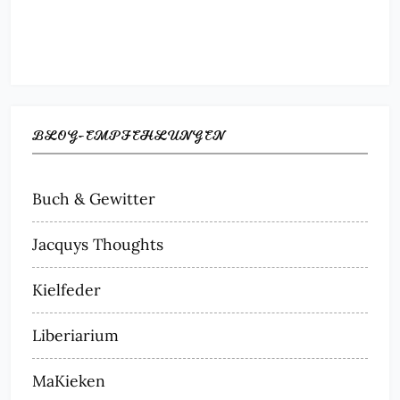
BLOG-EMPFEHLUNGEN
Buch & Gewitter
Jacquys Thoughts
Kielfeder
Liberiarium
MaKieken