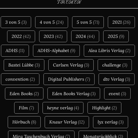
THEMEN
3 von 5
(3)
4 von 5
(24)
5 von 5
(71)
2021
(26)
2022
(42)
2023
(42)
2024
(44)
2025
(9)
ADHS
(11)
ADHS-Alphabet
(9)
Alea Libris Verlag
(2)
Bastei Lübbe
(3)
Carlsen Verlag
(3)
challenge
(3)
convention
(2)
Digital Publishers
(7)
dtv Verlag
(3)
Eden Books
(2)
Eden Books Verlag
(3)
event
(3)
Film
(7)
heyne verlag
(4)
Highlight
(2)
Hörbuch
(8)
Knaur Verlag
(12)
lyx verlag
(3)
Mira Taschenbuch Verlag
(7)
Monatsrückblick
(3)