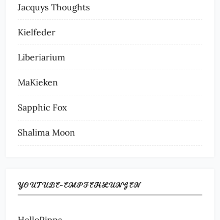
Jacquys Thoughts
Kielfeder
Liberiarium
MaKieken
Sapphic Fox
Shalima Moon
YOUTUBE-EMPFEHLUNGEN
HelloPippa