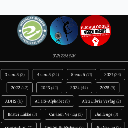
THEMEN
3 von 5
(3)
4 von 5
(24)
5 von 5
(71)
2021
(26)
2022
(42)
2023
(42)
2024
(44)
2025
(9)
ADHS
(11)
ADHS-Alphabet
(9)
Alea Libris Verlag
(2)
Bastei Lübbe
(3)
Carlsen Verlag
(3)
challenge
(3)
convention
(2)
Digital Publishers
(7)
dtv Verlag
(3)