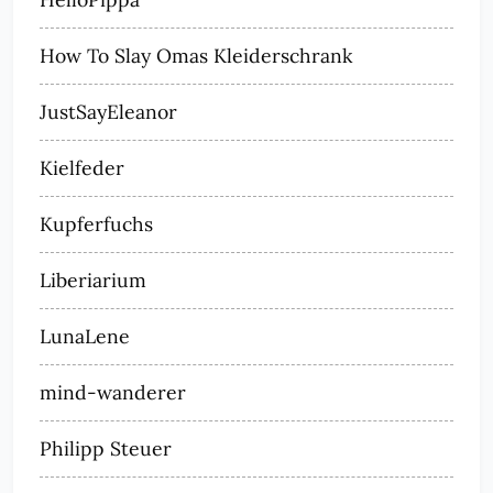
How To Slay Omas Kleiderschrank
JustSayEleanor
Kielfeder
Kupferfuchs
Liberiarium
LunaLene
mind-wanderer
Philipp Steuer